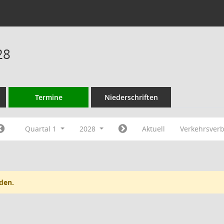
28
Termine
Niederschriften
Quartal 1
2028
Aktuell
Verkehrsver
den.