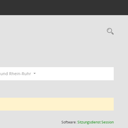
Rec
bund Rhein-Ruhr
(Wird in
Software:
Sitzungsdienst
Session