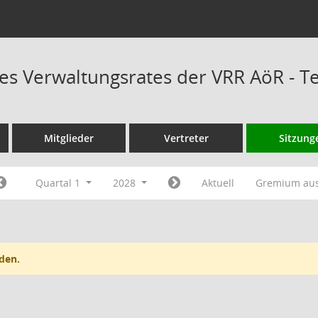
es Verwaltungsrates der VRR AöR - 
Mitglieder
Vertreter
Sitzung
Quartal 1
2028
Aktuell
Gremium au
den.