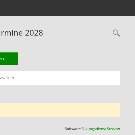
Termine 2028
Rec
en
swählen
(Wird in
Software:
Sitzungsdienst
Session