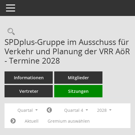
Toggle navigation
Rechercheauswahl
SPDplus-Gruppe im Ausschuss für
Verkehr und Planung der VRR AöR
- Termine 2028
Informationen
Mitglieder
Vertreter
Sitzungen
Quartal
Quartal 4
2028
Aktuell
Gremium auswählen