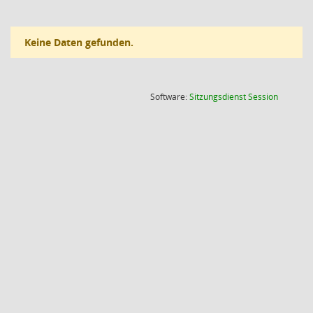
Keine Daten gefunden.
(Wird in
Software:
Sitzungsdienst
Session