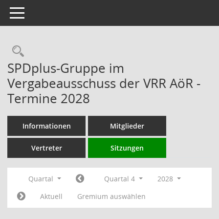
Toggle navigation
Rechercheauswahl
SPDplus-Gruppe im
Vergabeausschuss der VRR AöR -
Termine 2028
Informationen
Mitglieder
Vertreter
Sitzungen
Quartal
Quartal 4
2028
Aktuell
Gremium auswählen