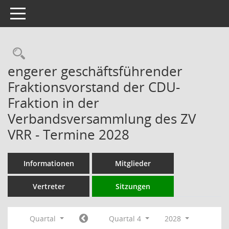
Toggle navigation
Rechercheauswahl
engerer geschäftsführender
Fraktionsvorstand der CDU-
Fraktion in der
Verbandsversammlung des ZV
VRR - Termine 2028
Informationen
Mitglieder
Vertreter
Sitzungen
Quartal
Quartal 4
2028