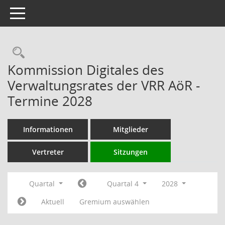
Toggle navigation
Rechercheauswahl
Kommission Digitales des
Verwaltungsrates der VRR AöR -
Termine 2028
Informationen
Mitglieder
Vertreter
Sitzungen
Quartal
Quartal 4
2028
Aktuell
Gremium auswählen