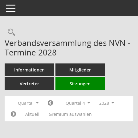
Toggle navigation
Rechercheauswahl
Verbandsversammlung des NVN -
Termine 2028
Informationen
Mitglieder
Vertreter
Sitzungen
Quartal
Quartal 4
2028
Aktuell
Gremium auswählen