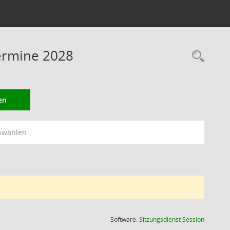
Termine 2028
Rec
en
swählen
(Wird in
Software:
Sitzungsdienst
Session