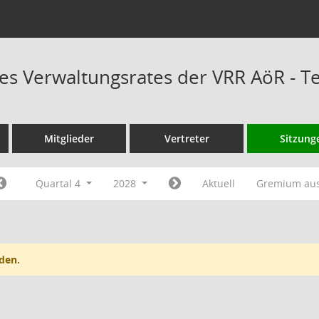
es Verwaltungsrates der VRR AöR - 
Mitglieder
Vertreter
Sitzung
Quartal 4
2028
Aktuell
Gremium au
den.