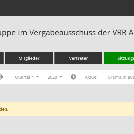
ppe im Vergabeausschuss der VRR A
Mitglieder
Vertreter
Sitzung
Quartal 4
2028
Aktuell
Gremium au
den.