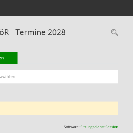
öR - Termine 2028
Rec
en
swählen
(Wird in
Software:
Sitzungsdienst
Session