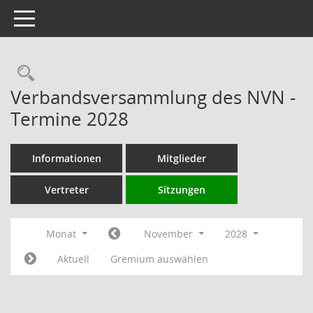
Toggle navigation
Rechercheauswahl
Verbandsversammlung des NVN -
Termine 2028
Informationen
Mitglieder
Vertreter
Sitzungen
Monat
November
2028
Aktuell
Gremium auswählen