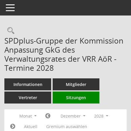
Toggle navigation
Rechercheauswahl
SPDplus-Gruppe der Kommission
Anpassung GkG des
Verwaltungsrates der VRR AöR -
Termine 2028
Informationen
Mitglieder
Vertreter
Sitzungen
Monat
Dezember
2028
Aktuell
Gremium auswählen