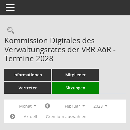
Toggle navigation
Rechercheauswahl
Kommission Digitales des
Verwaltungsrates der VRR AöR -
Termine 2028
Informationen
Mitglieder
Vertreter
Sitzungen
Monat
Februar
2028
Aktuell
Gremium auswählen