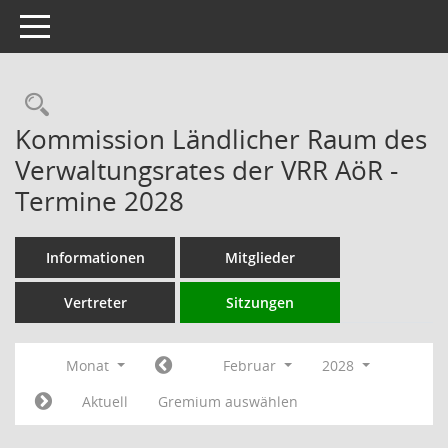
Toggle navigation
Rechercheauswahl
Kommission Ländlicher Raum des
Verwaltungsrates der VRR AöR -
Termine 2028
Informationen
Mitglieder
Vertreter
Sitzungen
Monat
Februar
2028
Aktuell
Gremium auswählen