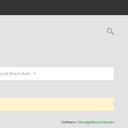
Rec
bund Rhein-Ruhr
(Wird in
Software:
Sitzungsdienst
Session