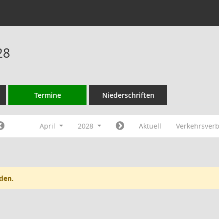
28
Termine
Niederschriften
April
2028
Aktuell
Verkehrsver
den.