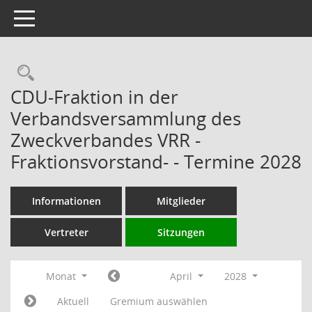
Toggle navigation
Rechercheauswahl
CDU-Fraktion in der
Verbandsversammlung des
Zweckverbandes VRR -
Fraktionsvorstand- - Termine 2028
Informationen
Mitglieder
Vertreter
Sitzungen
Monat
April
2028
Aktuell
Gremium auswählen