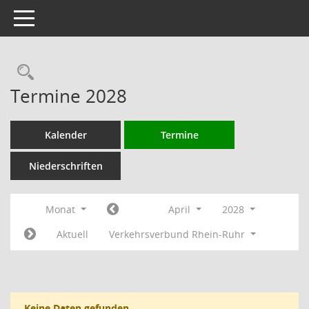
Toggle navigation
Rechercheauswahl
Termine 2028
Kalender
Termine
Niederschriften
Monat
April
2028
Aktuell
Verkehrsverbund Rhein-Ruhr
Keine Daten gefunden.