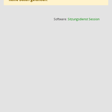
(Wird in
Software:
Sitzungsdienst
Session