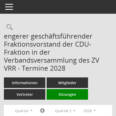
Toggle navigation
Rechercheauswahl
engerer geschäftsführender
Fraktionsvorstand der CDU-
Fraktion in der
Verbandsversammlung des ZV
VRR - Termine 2028
Informationen
Mitglieder
Vertreter
Sitzungen
Quartal
Quartal 2
2028