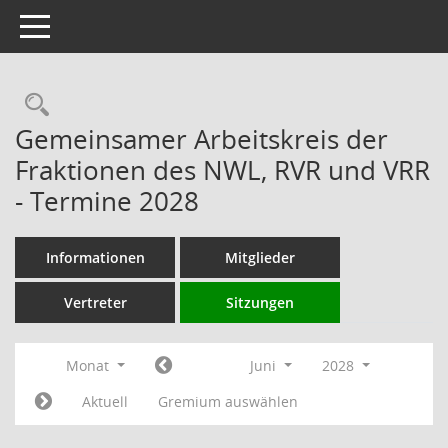
Toggle navigation
Rechercheauswahl
Gemeinsamer Arbeitskreis der
Fraktionen des NWL, RVR und VRR
- Termine 2028
Informationen
Mitglieder
Vertreter
Sitzungen
Monat
Juni
2028
Aktuell
Gremium auswählen