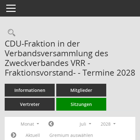
Toggle navigation
Rechercheauswahl
CDU-Fraktion in der
Verbandsversammlung des
Zweckverbandes VRR -
Fraktionsvorstand- - Termine 2028
Informationen
Mitglieder
Vertreter
Sitzungen
Monat
Juli
2028
Aktuell
Gremium auswählen