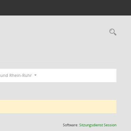
Rec
bund Rhein-Ruhr
(Wird in
Software:
Sitzungsdienst
Session