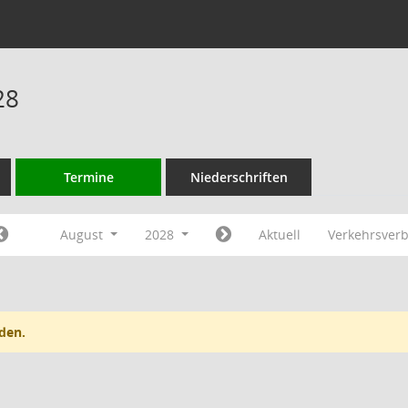
28
Termine
Niederschriften
August
2028
Aktuell
Verkehrsver
den.