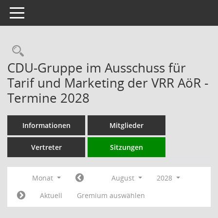
Toggle navigation
Rechercheauswahl
CDU-Gruppe im Ausschuss für
Tarif und Marketing der VRR AöR -
Termine 2028
Informationen
Mitglieder
Vertreter
Sitzungen
Monat
August
2028
Aktuell
Gremium auswählen