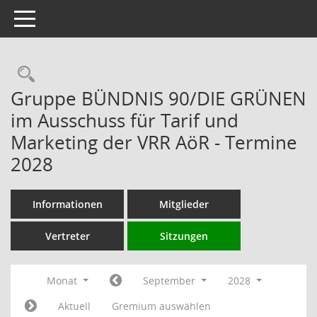
Toggle navigation
Rechercheauswahl
Gruppe BÜNDNIS 90/DIE GRÜNEN
im Ausschuss für Tarif und
Marketing der VRR AöR - Termine
2028
Informationen
Mitglieder
Vertreter
Sitzungen
Monat
September
2028
Aktuell
Gremium auswählen