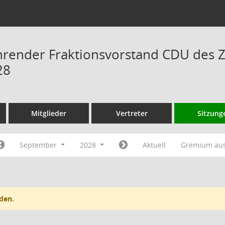
hrender Fraktionsvorstand CDU des 
28
Mitglieder
Vertreter
Sitzung
September
2028
Aktuell
Gremium au
den.