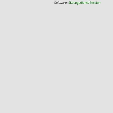
(Wird in
Software:
Sitzungsdienst
Session