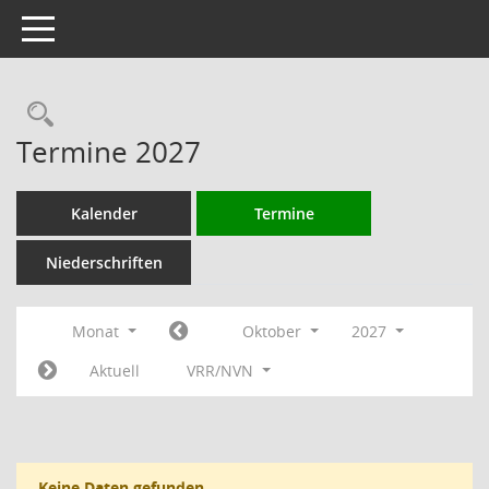
Toggle navigation
Rechercheauswahl
Termine 2027
Kalender
Termine
Niederschriften
Monat
Oktober
2027
Aktuell
VRR/NVN
Keine Daten gefunden.