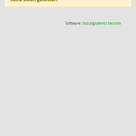
(Wird in
Software:
Sitzungsdienst
Session