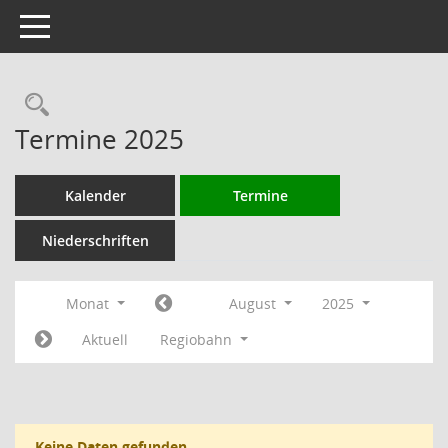
Toggle navigation
Rechercheauswahl
Termine 2025
Kalender
Termine
Niederschriften
Monat
August
2025
Aktuell
Regiobahn
Keine Daten gefunden.