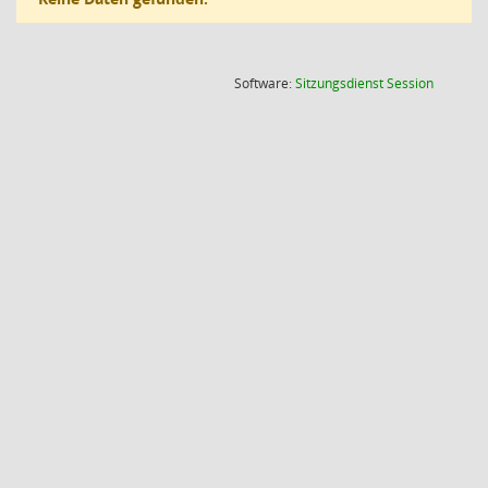
(Wird in
Software:
Sitzungsdienst
Session