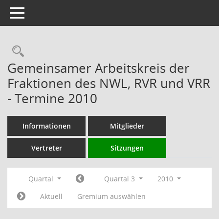
Toggle navigation
Rechercheauswahl
Gemeinsamer Arbeitskreis der
Fraktionen des NWL, RVR und VRR
- Termine 2010
Informationen
Mitglieder
Vertreter
Sitzungen
Quartal
Quartal 3
2010
Aktuell
Gremium auswählen