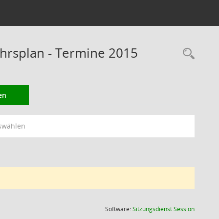
rsplan - Termine 2015
Rec
en
swählen
(Wird in
Software:
Sitzungsdienst
Session