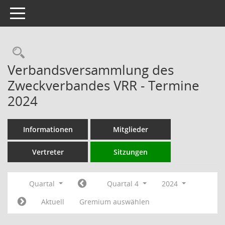
Toggle navigation
Rechercheauswahl
Verbandsversammlung des
Zweckverbandes VRR - Termine
2024
Informationen
Mitglieder
Vertreter
Sitzungen
Quartal
Quartal 4
2024
Aktuell
Gremium auswählen