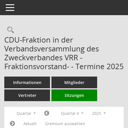
Toggle navigation
Rechercheauswahl
CDU-Fraktion in der
Verbandsversammlung des
Zweckverbandes VRR -
Fraktionsvorstand- - Termine 2025
Informationen
Mitglieder
Vertreter
Sitzungen
Quartal
Quartal 4
2025
Aktuell
Gremium auswählen