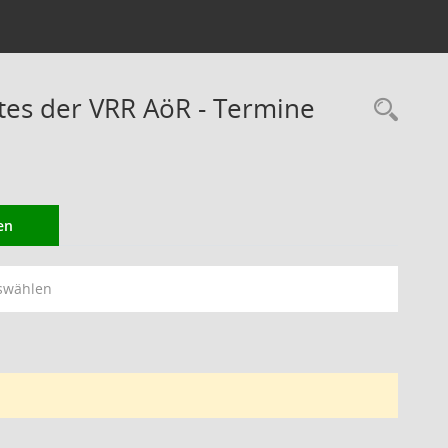
es der VRR AöR - Termine
Rec
en
swählen