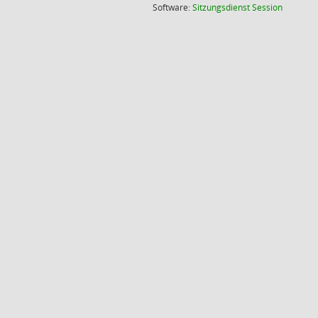
(Wird in
Software:
Sitzungsdienst
Session