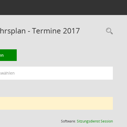
rsplan - Termine 2017
Rec
en
swählen
(Wird in
Software:
Sitzungsdienst
Session