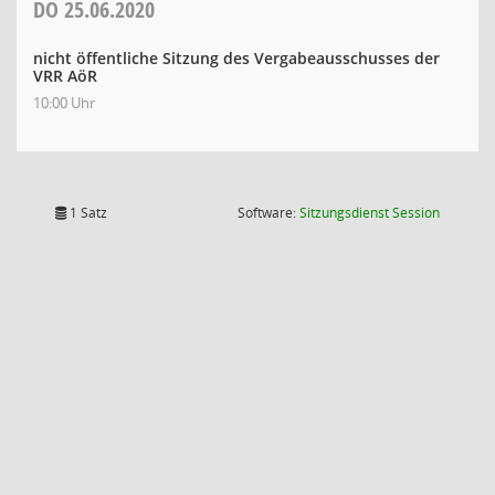
DO
25.06.2020
nicht öffentliche Sitzung des Vergabeausschusses der
VRR AöR
10:00 Uhr
(Wird in
1 Satz
Software:
Sitzungsdienst
Session