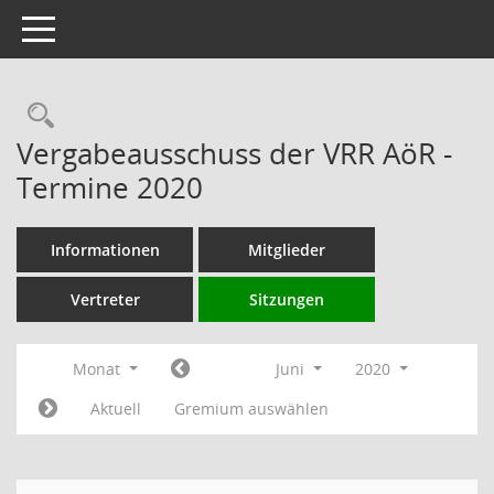
Toggle navigation
Rechercheauswahl
Vergabeausschuss der VRR AöR -
Termine 2020
Informationen
Mitglieder
Vertreter
Sitzungen
Monat
Juni
2020
Aktuell
Gremium auswählen