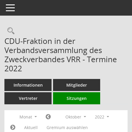
Toggle navigation
Rechercheauswahl
CDU-Fraktion in der
Verbandsversammlung des
Zweckverbandes VRR - Termine
2022
Informationen
Mitglieder
Vertreter
Sitzungen
Monat
Oktober
2022
Aktuell
Gremium auswählen