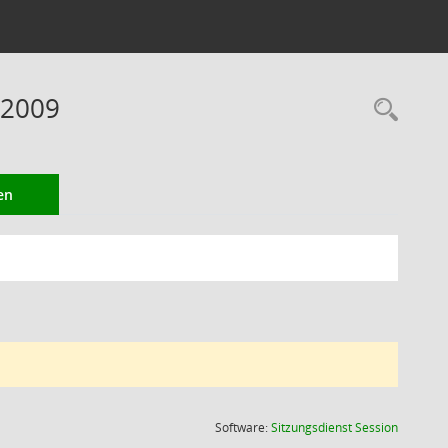
 2009
Rec
en
(Wird in
Software:
Sitzungsdienst
Session