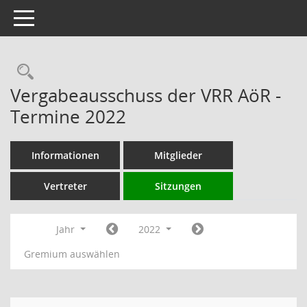
Toggle navigation
Rechercheauswahl
Vergabeausschuss der VRR AöR -
Termine 2022
Informationen
Mitglieder
Vertreter
Sitzungen
Jahr
2022
Gremium auswählen