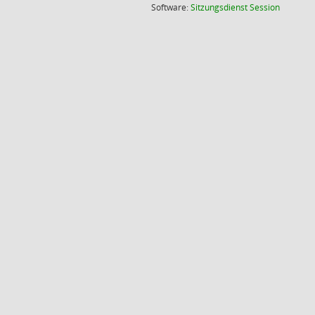
(Wird in
Software:
Sitzungsdienst
Session