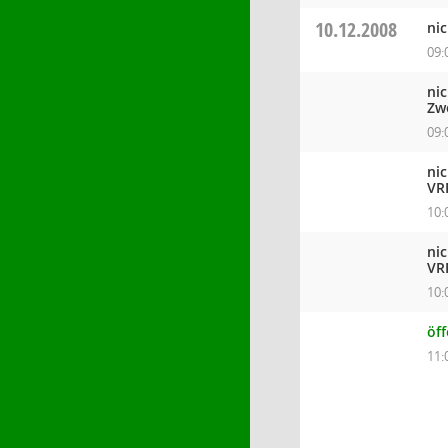
10.12.2008
ni
09:
ni
Zw
09:
ni
VR
10:
ni
VR
10:
öff
11: