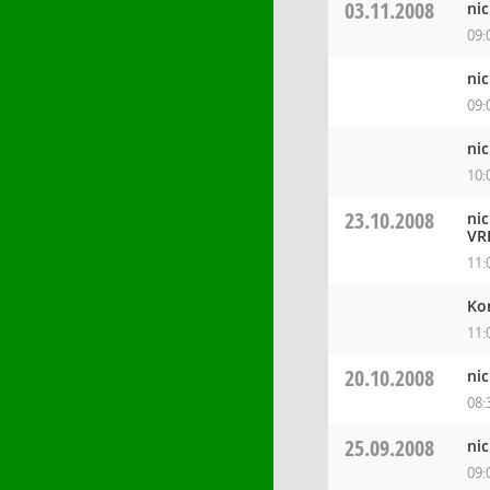
03.11.2008
ni
09:
ni
09:
ni
10:
23.10.2008
ni
VR
11:
Kor
11:
20.10.2008
ni
08:
25.09.2008
ni
09: