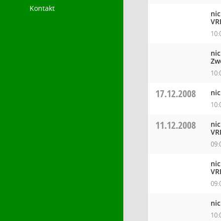
Kontakt
ni
VR
10:
ni
Zw
10:
17.12.2008
ni
10:
11.12.2008
ni
VR
09:
ni
VR
09:
ni
10: