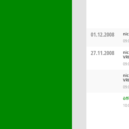
01.12.2008
ni
09:
27.11.2008
ni
VR
09:
ni
VR
09:
öf
10: