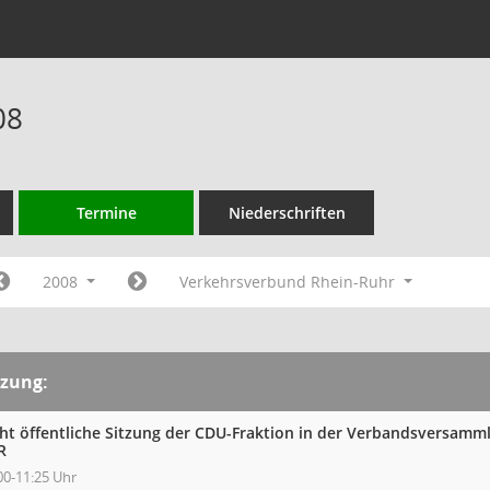
08
Termine
Niederschriften
2008
Verkehrsverbund Rhein-Ruhr
tzung:
cht öffentliche Sitzung der CDU-Fraktion in der Verbandsversam
R
00-11:25 Uhr