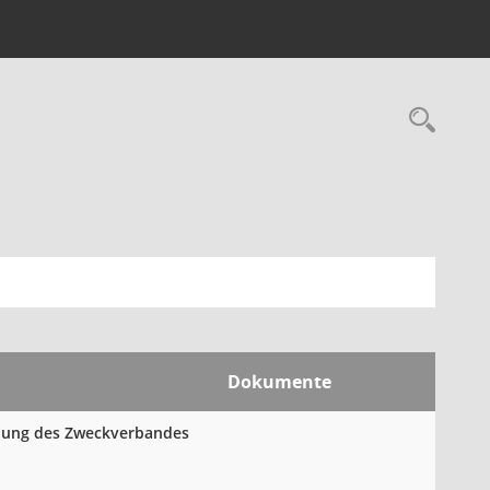
Rec
Dokumente
mlung des Zweckverbandes