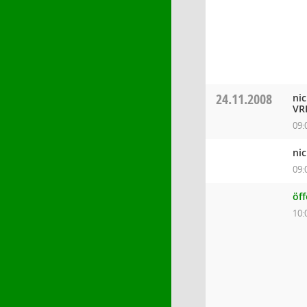
24.11.2008
nic
VR
09:
nic
09:
öf
10: