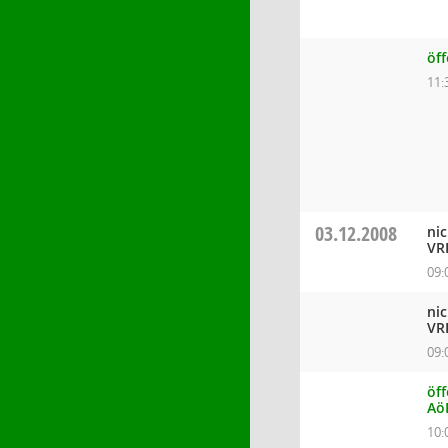
öf
11:
03.12.2008
ni
VR
09:
ni
VR
09:
öff
Aö
10: