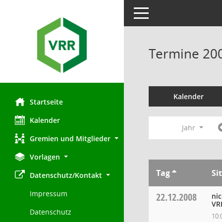
Toggle navigation
Termine 20
Kalender
Startseite
Kalender
Jahr
Gremien und Mitglieder
Vorlagen
Tag
Si
Datenschutz/Kontakt
Impressum
22.12.2008
ni
VR
Datenschutz
10: