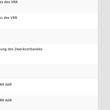
uss des VRR
ss des VRR
mlung des Zweckverbandes
VRR AöR
VRR AöR