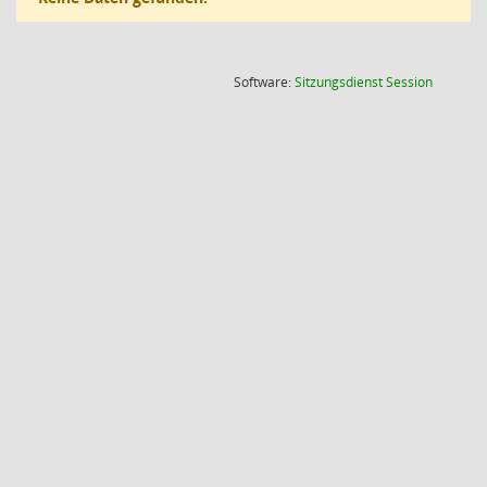
(Wird in
Software:
Sitzungsdienst
Session