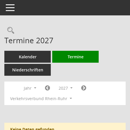
Toggle navigation
Rechercheauswahl
Termine 2027
Kalender
Termine
Niederschriften
Jahr
2027
Verkehrsverbund Rhein-Ruhr
Keine Daten gefunden.