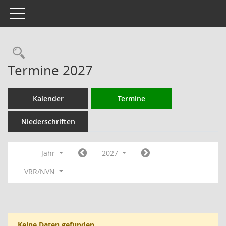
Toggle navigation
Rechercheauswahl
Termine 2027
Kalender
Termine
Niederschriften
Jahr
2027
VRR/NVN
Keine Daten gefunden.