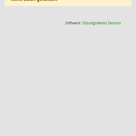
(Wird in
Software:
Sitzungsdienst
Session