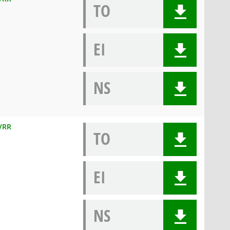
TO
EI
NS
 VRR
TO
EI
NS