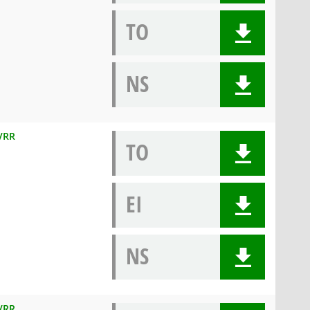
TO
NS
 VRR
TO
EI
NS
 VRR