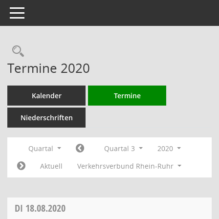
Toggle navigation
Rechercheauswahl
Termine 2020
Kalender
Termine
Niederschriften
Quartal
Quartal 3
2020
Aktuell
Verkehrsverbund Rhein-Ruhr
DI
18.08.2020