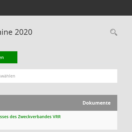
mine 2020
Rec
en
swählen
Dokumente
husses des Zweckverbandes VRR