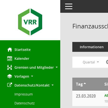
Toggle navigation
Finanzaussc
Informationen
Startseite
Kalender
Quartal
Gremien und Mitglieder
Vorlagen
Tag
S
Datenschutz/Kontakt
Impressum
23.03.2020
AB
10
Datenschutz