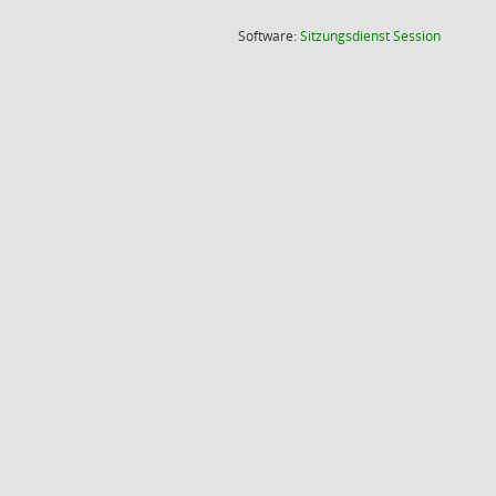
(Wird in
Software:
Sitzungsdienst
Session