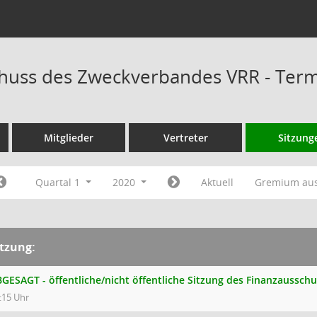
huss des Zweckverbandes VRR - Ter
Mitglieder
Vertreter
Sitzung
Quartal 1
2020
Aktuell
Gremium au
itzung:
GESAGT - öffentliche/nicht öffentliche Sitzung des Finanzaussc
:15 Uhr