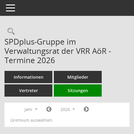
Toggle navigation
Rechercheauswahl
SPDplus-Gruppe im
Verwaltungsrat der VRR AöR -
Termine 2026
Informationen
Mitglieder
Vertreter
Sitzungen
Jahr
2026
Gremium auswählen