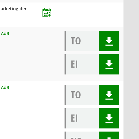
Marketing der
R AöR
TO
EI
R AöR
TO
EI