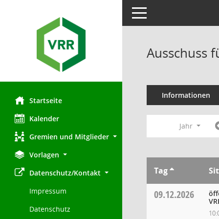
Toggle navigation
Ausschuss f
Informationen
Startseite
Kalender
Jahr
Gremien und Mitglieder
Vorlagen
Tag
Si
Datenschutz/Kontakt
Impressum
09.12.2026
öff
VR
Datenschutz
10: