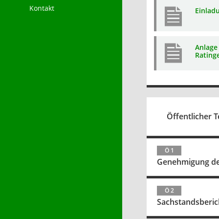
Kontakt
Einlad
Anlage 
Rating
Öffentlicher Te
Ö 1
Genehmigung der
Ö 2
Sachstandsberic