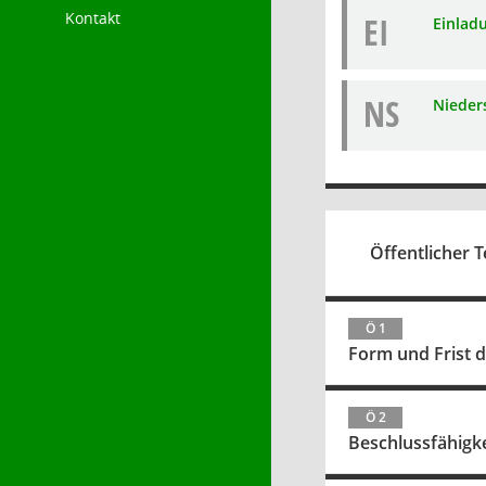
Kontakt
EI
Einlad
NS
Nieders
Öffentlicher Te
Ö 1
Form und Frist 
Ö 2
Beschlussfähigk