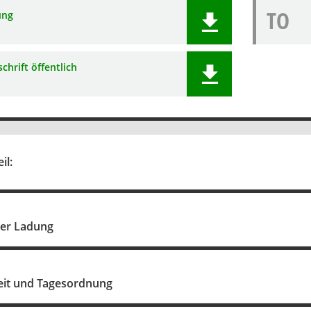
TO
ung
chrift öffentlich
il:
der Ladung
eit und Tagesordnung