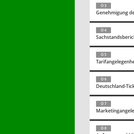
Ö 3
Genehmigung der
Ö 4
Sachstandsberic
Ö 5
Tarifangelegenh
Ö 6
Deutschland-Tic
Ö 7
Marketingangel
Ö 8