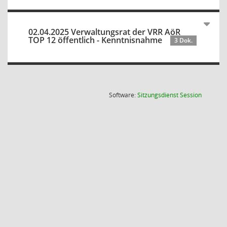
02.04.2025 Verwaltungsrat der VRR AöR
TOP 12 öffentlich - Kenntnisnahme
3 Dok.
(Wird in
Software:
Sitzungsdienst
Session