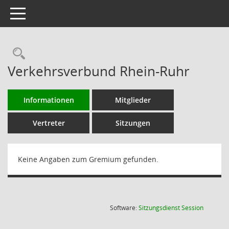
Toggle navigation
Rechercheauswahl
Verkehrsverbund Rhein-Ruhr
Informationen
Mitglieder
Vertreter
Sitzungen
Keine Angaben zum Gremium gefunden.
(Wird in
Software:
Sitzungsdienst
Session