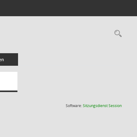
Rec
en
(Wird in
Software:
Sitzungsdienst
Session