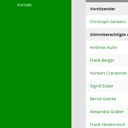
Kontakt
Vorsitzender
Christoph Gerwers
Stimmberechtigte o
Andreas Auler
Frank Berger
Norbert Czerwinski
Sigrid Eicker
Bernd Goerke
Alexandra Gräber
Frank Heidenreich