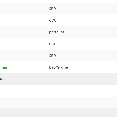
SPD
CDU
parteilos
CDU
SPD
rsmann
B90/Grüne
er