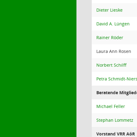
Dieter Lieske
David A. Lüngen
Rainer Röder
Laura Ann Rosen
Norbert Schilff
Petra Schmidt-Nie
Beratende Mitglied
Michael Feller
Stephan Lommetz
Vorstand VRR AöR